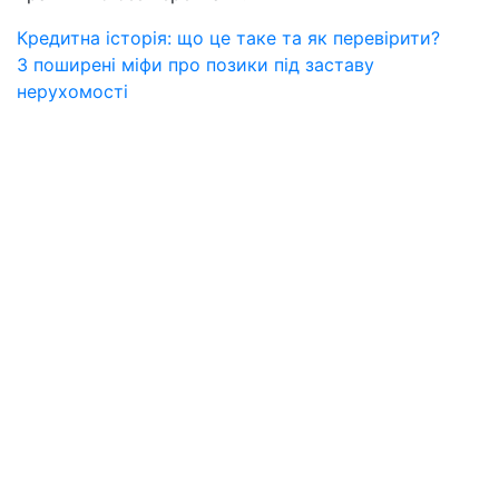
Навігація
Попередній
Кредитна історія: що це таке та як перевірити?
пост:
Наступний
3 поширені міфи про позики під заставу
записів
пост:
нерухомості