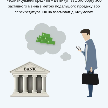
Рефінансування кредитів – це викуп Вашого боргу або
заставного майна з метою подальшого продажу або
перекредитування на взаємовигідних умовах.