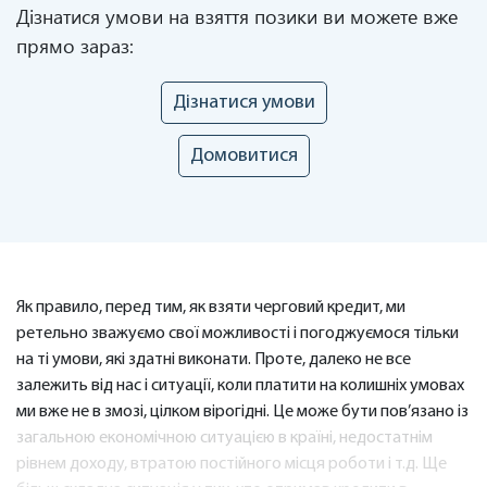
Дізнатися умови на взяття позики ви можете вже
прямо зараз:
Дізнатися умови
Домовитися
Як правило, перед тим, як взяти черговий кредит, ми
ретельно зважуємо свої можливості і погоджуємося тільки
на ті умови, які здатні виконати. Проте, далеко не все
залежить від нас і ситуації, коли платити на колишніх умовах
ми вже не в змозі, цілком вірогідні. Це може бути пов’язано із
загальною економічною ситуацією в країні, недостатнім
рівнем доходу, втратою постійного місця роботи і т.д. Ще