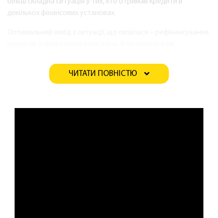
більш складна ситуація у тих, хто отримав кредити в
декількох фінансових установах.
Оптимальний вихід з ситуації, що склалася – рефінансування
кредитів у приватного інвестора. Я пропоную вам
скористатися даною послугою і погасити один або кілька
вже наявних у вас кредитів. Ви отримуєте займ на більш
ЧИТАТИ ПОВНІСТЮ
вигідних умовах, розраховуєтесь з усіма кредиторами і все
це без паперової тяганини, на прозорих умовах і
максимально швидко.
Переваги співпраці зі мною,
як з приватним інвестором
Перш за все, це можливість отримати рефінансування
незалежно від вашої кредитної історії і рівня доходу. Я
займаюся видачею позик вже більше 10 років, і основними
принципами моєї діяльності є: швидке ухвалення рішення (під
час спілкування по телефону), мінімум документів для