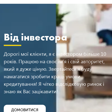
Від інвестора
Дорогі мої клієнти, я є інвестором більше 10
років. Працюю на своє ім’я і свій авторитет,
який я дуже ціную. Звертайтеся я буду
намагатися зробити кращі умови
кредитування! Я чітко відслідковую ринок і
знаю як Вас зацікавити!
ДОМОВИТИСЯ