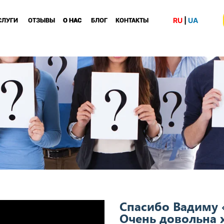
RRENT)
RU
|
UA
СЛУГИ
ОТЗЫВЫ
О НАС
О НАС
БЛОГ
КОНТАКТЫ
Спасибо Вадиму
Очень довольна