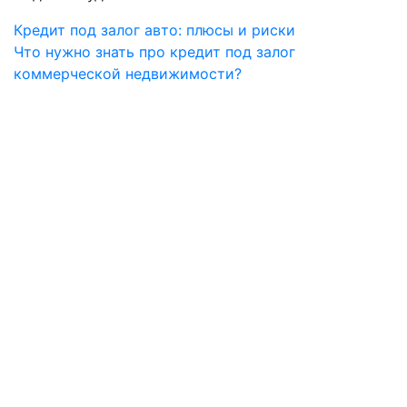
Навигация
Предыдущий
Кредит под залог авто: плюсы и риски
пост:
Следущий
Что нужно знать про кредит под залог
по
пост:
коммерческой недвижимости?
записям